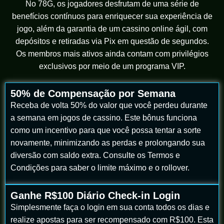
No 78G, os jogadores desfrutam de uma série de
benefícios contínuos para enriquecer sua experiência de
jogo, além da garantia de um cassino online ágil, com
depósitos e retiradas via Pix em questão de segundos.
Os membros mais ativos ainda contam com privilégios
exclusivos por meio de um programa VIP.
50% de Compensação por Semana
Receba de volta 50% do valor que você perdeu durante
a semana em jogos de cassino. Este bônus funciona
como um incentivo para que você possa tentar a sorte
novamente, minimizando as perdas e prolongando sua
diversão com saldo extra. Consulte os Termos e
Condições para saber o limite máximo e o rollover.
Ganhe R$100 Diário Check-in Login
Simplesmente faça o login em sua conta todos os dias e
realize apostas para ser recompensado com R$100. Esta