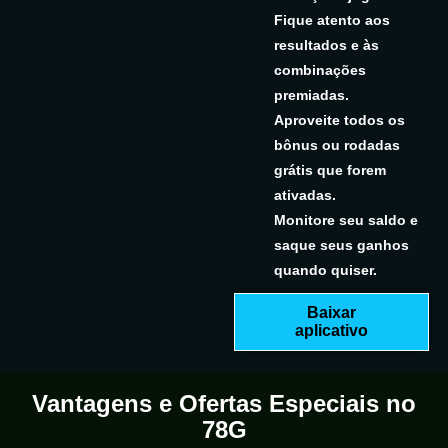
Fique atento aos
resultados e às
combinações
premiadas.
Aproveite todos os
bônus ou rodadas
grátis que forem
ativadas.
Monitore seu saldo e
saque seus ganhos
quando quiser.
Baixar
aplicativo
Vantagens e Ofertas Especiais no
78G