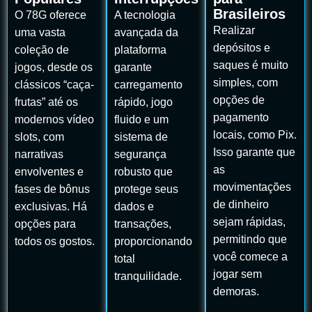
Brasileiros
O 78G oferece
A tecnologia
Realizar
uma vasta
avançada da
depósitos e
coleção de
plataforma
saques é muito
jogos, desde os
garante
simples, com
clássicos “caça-
carregamento
opções de
frutas” até os
rápido, jogo
pagamento
modernos vídeo
fluido e um
locais, como Pix.
slots, com
sistema de
Isso garante que
narrativas
segurança
as
envolventes e
robusto que
movimentações
fases de bônus
protege seus
de dinheiro
exclusivas. Há
dados e
sejam rápidas,
opções para
transações,
permitindo que
todos os gostos.
proporcionando
você comece a
total
jogar sem
tranquilidade.
demoras.